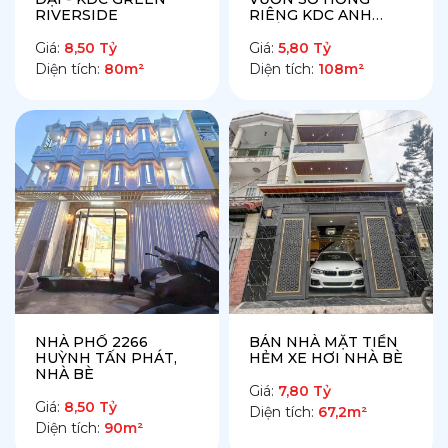
RIVERSIDE
RIÊNG KDC ANH
TUẤN N8
Giá:
8,50 Tỷ
Giá:
5,80 Tỷ
Diện tích:
80m²
Diện tích:
108m²
1. Tổng quan thị trường bán nhà tại Nhà
Bè những năm gần đây
NHÀ PHỐ 2266
BÁN NHÀ MẶT TIỀN
HUỲNH TẤN PHÁT,
HẺM XE HƠI NHÀ BÈ
NHÀ BÈ
Bước sang năm 2026, thị trường
bán nhà tại Nhà
Giá:
7,80 Tỷ
Giá:
8,50 Tỷ
Bè
ghi nhận sự tăng trưởng vượt bậc về cả giá trị
Diện tích:
67,2m²
Diện tích:
90m²
lẫn số lượng giao dịch. Điều này xuất phát từ việc