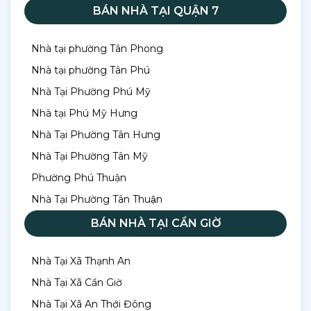
BÁN NHÀ TẠI QUẬN 7
nhà tại Nhà Bè
(Cập nhật mới nhất).
Giá tham
Nhà tại phường Tân Phong
Tên Đường /
Phân
khảo
Đặc điểm
Nhà tại phường Tân Phú
Khu vực
khúc
(triệu/m2)
Nhà Tại Phường Phú Mỹ
Nhà tại Phú Mỹ Hưng
Nhà
Lê Văn
Gần Quận 7,
Nhà Tại Phường Tân Hưng
phố
Lương
85 - 120
tiện ích cao
Nhà Tại Phường Tân Mỹ
hẻm xe
(Phước Kiển)
cấp
Phường Phú Thuận
hơi
Nhà Tại Phường Tân Thuận
Nhà
BÁN NHÀ TẠI CẦN GIỜ
Huỳnh Tấn
Kinh doanh
phố
Phát (Phú
110 - 160
sầm uất, gần
Nhà Tại Xã Thạnh An
mặt
Xuân)
UBND
Nhà Tại Xã Cần Giờ
tiền
Nhà Tại Xã An Thới Đông