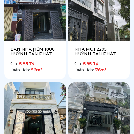
thương liên vùng cực kỳ thuận lợi.
- Xu hướng chuyển dịch dân cư
Nhiều gia đình tại Quận 4, Quận 7 đang có xu
hướng tìm
bán nhà tại Nhà Bè
để tận hưởng
BÁN NHÀ HẼM 1806
NHÀ MỚI 2295
không gian sống rộng rãi hơn với cùng một mức
HUỲNH TẤN PHÁT
HUỲNH TẤN PHÁT
ngân sách. Các khu dân cư mới như Zeitgeist Nhà
Giá:
5,85 Tỷ
Giá:
5,95 Tỷ
Diện tích:
56m²
Diện tích:
76m²
Bè đã định hình lại tiêu chuẩn sống cao cấp cho
toàn khu vực.