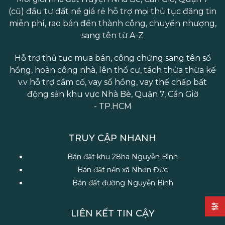
(cũ) đầu tư đất nề giá rẻ hỗ trợ mọi thủ tục đăng tin
3. Phân tích chuyên sâu: Các khu vực
miễn phí, rao bán đền thành công, chuyển nhượng,
sang tên từ A-Z
"Vàng" để tìm bán nhà tại Nhà Bè
Hỗ trợ thủ tục mua bán, công chứng sang tên sổ
- Khu vực xã Phước Kiển - "Cánh tay nối dài" của
hồng, hoàn công nhà, lên thổ cư, tách thửa thừa kế
v.v hỗ trợ cầm cố, vay sổ hồng, vay thế chấp bất
Quận 7
động sản khu vực Nhà Bè, Quận 7, Cần Giờ
Nếu bạn đang tìm kiếm thông tin
bán nhà tại Nhà
- TP.HCM
Bè
để thuận tiện đi làm tại trung tâm, Phước Kiển là
ưu tiên số 1.
TRUY CẬP NHANH
Vị trí:
Giáp ranh Quận 7 qua cầu Rạch Đỉa.
Bán đất khu 28ha Nguyễn Bình
Tiện ích:
Gần đại học RMIT, Tôn Đức Thắng,
Bán đất nền xã Nhơn Đức
bệnh viện Nhà Bè, Lotte Mart.
Bán đất đường Nguyễn Bình
Tiềm năng:
Giá
bán nhà tại Nhà Bè
khu vực
này luôn ổn định và có tính thanh khoản cao
LIÊN KẾT TIN CẬY