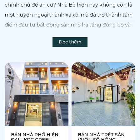
chính chủ để an cư? Nhà Bè hiện nay không còn là
một huyện ngoại thành xa xôi mà đã trở thành tâm
điểm đầu tư bất động sản nhờ hạ tầng đồng bộ và
vị trí cửa ngõ phía Nam TP.HCM.
Đọc thêm
Bài viết này sẽ cung cấp cho bạn cái nhìn toàn diện
nhất về thị trường
mua bán nhà tại Nhà Bè
, từ
bảng giá chi tiết từng khu vực đến những lưu ý
pháp lý "sống còn".
BÁN NHÀ PHỐ HIỆN
BÁN NHÀ TRỆT SÂN
ĐẠI - KDC GREEN
VƯỜN SỔ HỒNG