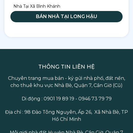
Nguyễn
Nhà
Thoáng mát,
Nhà Tại Xã Bình Khánh
Bình (Nhơn
vườn /
55 - 75
yên tĩnh
BÁN NHÀ TẠI LONG HẬU
Đức)
Đất nền
Nguyễn Văn
Nhà
Gần các khu
Tạo (Hiệp
phố
50 - 70
công nghiệp
Phước)
hiện đại
lớn
Biệt thự
Khu vực sang
THÔNG TIN LIÊN HỆ
Phạm Hữu
/ Nhà
100 - 140
trọng, dân trí
Chuyên trang mua bán - ký gửi nhà phố, đất nền,
Lầu
phố
cao
cho thuê khu vực Nhà Bè, Quận 7, Cần Giờ (Cũ)
Di động : 0901 19 89 19 - 0946 73 79 79
Mua nhà tại đường Lê Văn Lương Nhà Bè
Mua nhà tại đường Huỳnh Tấn Phát Nhà Bè
Địa chỉ : 98 Đào Tông Nguyên, Ấp 26, Xã Nhà Bè, TP
Mua nhà tại đường Nguyễn Bình Nhà Bè
Hồ Chí Minh
Mua nhà tại đường Nguyễn Văn Tạo Nhà Bè
Mua nhà tại đường Phạm Hữu Lầu Nhà Bè
Môi giới nhà đất Huyện Nhà Bè, Cần Giờ, Quận 7