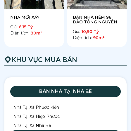
NHÀ MỚI XÂY
BÁN NHÀ HẼM 96
ĐÀO TÔNG NGUYÊN
Giá:
6,15 Tỷ
Giá:
10,90 Tỷ
Diện tích:
80m²
Diện tích:
90m²
KHU VỰC MUA BÁN
BÁN NHÀ TẠI NHÀ BÈ
2. Chi tiết bảng giá bán nhà tại Nhà Bè
theo từng cung đường
Nhà Tại Xã Phước Kiển
Nhà Tại Xã Hiệp Phước
Để giúp bạn không bị "mua hớ", dịch vụ của chúng
Nhà Tại Xã Nhà Bè
tôi đã tổng hợp bảng giá tham khảo thị trường
bán