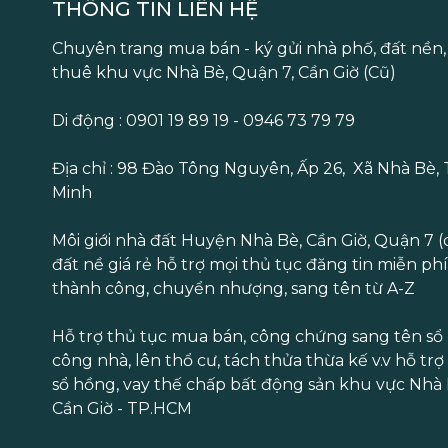
THÔNG TIN LIÊN HỆ
Chuyên trang mua bán - ký gửi nhà phố, đất nền,
thuê khu vực Nhà Bè, Quận 7, Cần Giờ (Cũ)
Di động : 0901 19 89 19 - 0946 73 79 79
Địa chỉ : 98 Đào Tông Nguyên, Ấp 26, Xã Nhà Bè,
Minh
Môi giới nhà đất Huyện Nhà Bè, Cần Giờ, Quận 7 (
đất nề giá rẻ hỗ trợ mọi thủ tục đăng tin miễn ph
thành công, chuyển nhượng, sang tên từ A-Z
Hỗ trợ thủ tục mua bán, công chứng sang tên sổ
công nhà, lên thổ cư, tách thửa thừa kế v.v hỗ trợ
sổ hồng, vay thế chấp bất động sản khu vực Nhà 
Cần Giờ - TP.HCM