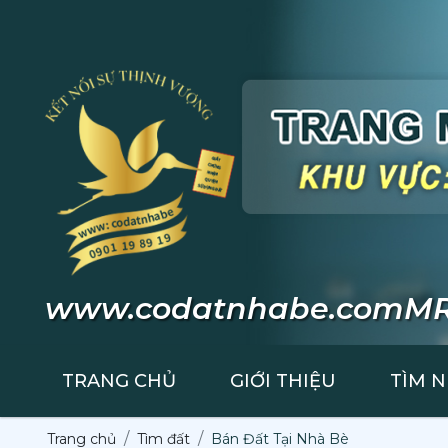
www.codatnhabe.com
MR
TRANG CHỦ
GIỚI THIỆU
TÌM 
Trang chủ
Tìm đất
Bán Đất Tại Nhà Bè