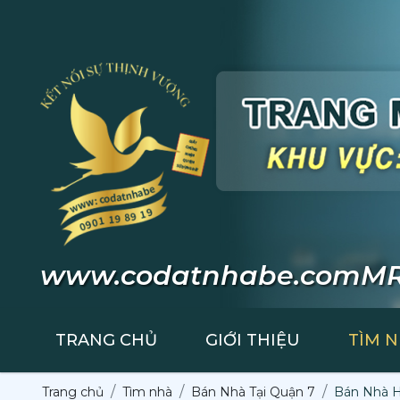
www.codatnhabe.com
MR
TRANG CHỦ
GIỚI THIỆU
TÌM 
Trang chủ
Tìm nhà
Bán Nhà Tại Quận 7
Bán Nhà H