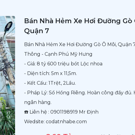
Bán Nhà Hẻm Xe Hơi Đường Gò 
Quận 7
Bán Nhà Hẻm Xe Hơi Đường Gò Ô Môi, Quận 
Thông - Cạnh Phú Mỹ Hưng
- Giá: 8 tỷ 600 triệu bót Lộc nhoa
- Diện tích: 5m x 11,5m.
- Kết Cấu: 1Trệt, 2Lầu.
- Pháp Lý: Sổ Hồng Riêng. Hoàn công đầy đủ. 
ngân hàng.
☎️ Liên hệ : 0901198919 Mr Định
Wedsite: codatnhabe.com