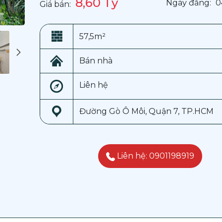
8,60 Tỷ
Ngày đăng:
0
Giá bán:
57,5m²
Bán nhà
Liên hệ
Đường Gò Ô Môi, Quận 7, TP.HCM
Liên hệ: 0901198919