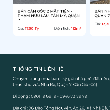
BÁN CĂN GÓC 2 MẶT TIỀN -
BÁN N
PHẠM HỮU LẦU, TÂN MỸ, QUẬN
QUẬN 7
7
Giá:
13,3
Giá:
17,50 Tỷ
Diện tích:
112m²
THÔNG TIN LIÊN HỆ
Chuyên trang mua bán - ký gửi nhà phố, đất nền,
thuê khu vực Nhà Bè, Quận 7, Cần Giờ (Cũ)
Di động : 0901 19 89 19 - 0946 73 79 79
Địa chỉ : 98 Đào Tông Nguyên, Ấp 26, Xã Nhà Bè,