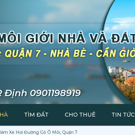
 Định 0901198919
NHÀ
TÌM ĐẤT
CHO THUÊ
TIN TỨC
ẻm Xe Hơi Đường Gò Ô Môi, Quận 7