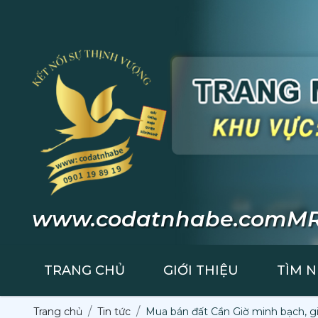
www.codatnhabe.com
MR
TRANG CHỦ
GIỚI THIỆU
TÌM 
Trang chủ
Tin tức
Mua bán đất Cần Giờ minh bạch, g