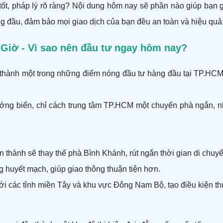
 tốt, pháp lý rõ ràng? Nội dung hôm nay sẽ phần nào giúp bạ
 hàng đầu, đảm bảo mọi giao dịch của bạn đều an toàn và hiệu qu
 Giờ - Vì sao nên đầu tư ngay hôm nay?
ở thành một trong những điểm nóng đầu tư hàng đầu tại TP.HC
ớng biển, chỉ cách trung tâm TP.HCM một chuyến phà ngắn, 
thành sẽ thay thế phà Bình Khánh, rút ngắn thời gian di chuyển 
uyết mạch, giúp giao thông thuận tiện hơn.
i các tỉnh miền Tây và khu vực Đông Nam Bộ, tạo điều kiện th