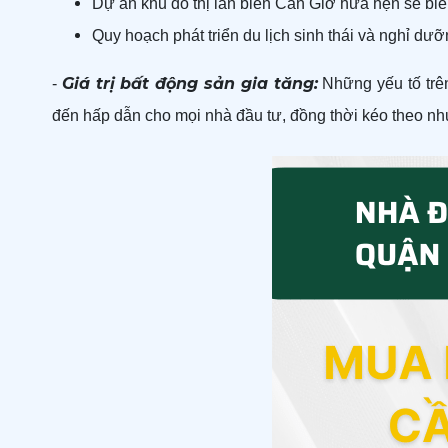
Dự án khu đô thị lấn biển Cần Giờ hứa hẹn sẽ biến
Quy hoạch phát triển du lịch sinh thái và nghỉ dư
Giá trị bất động sản gia tăng:
-
Những yếu tố trê
đến hấp dẫn cho mọi nhà đầu tư, đồng thời kéo theo n