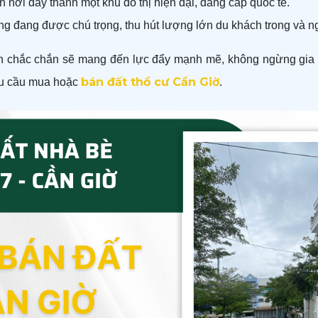
 nơi đây thành một khu đô thị hiện đại, đẳng cấp quốc tế.
ỡng đang được chú trọng, thu hút lượng lớn du khách trong và 
n chắc chắn sẽ mang đến lực đẩy mạnh mẽ, không ngừng gia tă
bán đất thổ cư Cần Giờ
hu cầu mua hoặc
.