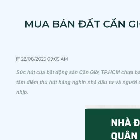
MUA BÁN ĐẤT CẦN GI
22/08/2025 09:05 AM
Sức hút của bất động sản Cần Giờ, TP.HCM chưa bao
tâm điểm thu hút hàng nghìn nhà đầu tư và người dân t
nhịp.