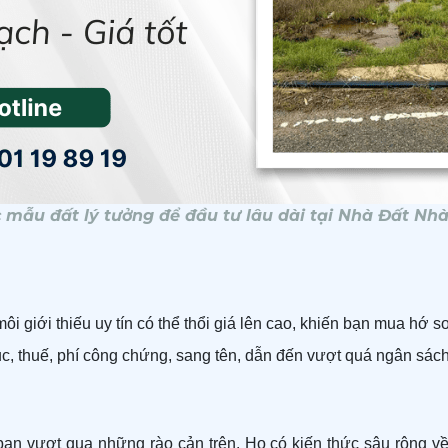
mẫu đất lý tưởng để đầu tư lâu dài tại Nhà Đất Nhà
 giới thiếu uy tín có thể thổi giá lên cao, khiến bạn mua hớ so 
tục, thuế, phí công chứng, sang tên, dẫn đến vượt quá ngân sác
bạn vượt qua những rào cản trên. Họ có kiến thức sâu rộng về 