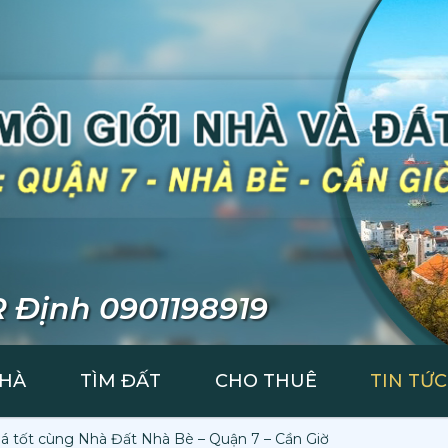
 Định 0901198919
NHÀ
TÌM ĐẤT
CHO THUÊ
TIN TỨC
iá tốt cùng Nhà Đất Nhà Bè – Quận 7 – Cần Giờ