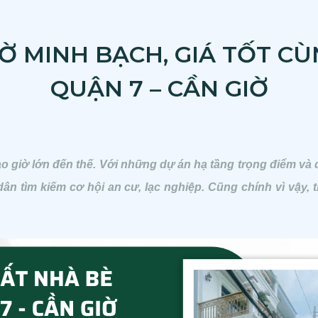
Ờ MINH BẠCH, GIÁ TỐT CÙ
QUẬN 7 – CẦN GIỜ
 giờ lớn đến thế. Với những dự án hạ tầng trọng điểm và q
ìm kiếm cơ hội an cư, lạc nghiệp. Cũng chính vì vậy, th