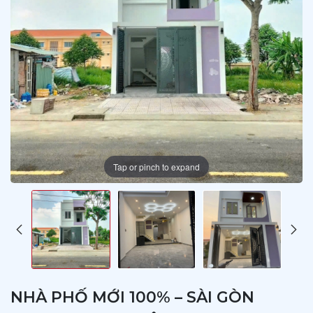
Tap or pinch to expand
NHÀ PHỐ MỚI 100% – SÀI GÒN