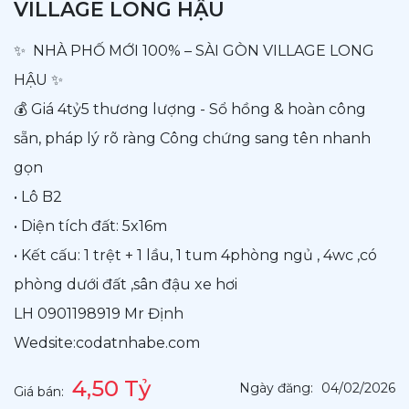
VILLAGE LONG HẬU
✨ NHÀ PHỐ MỚI 100% – SÀI GÒN VILLAGE LONG
HẬU ✨
💰 Giá 4tỷ5 thương lượng - Sổ hồng & hoàn công
sẵn, pháp lý rõ ràng Công chứng sang tên nhanh
gọn
• Lô B2
• Diện tích đất: 5x16m
• Kết cấu: 1 trệt + 1 lầu, 1 tum 4phòng ngủ , 4wc ,có
phòng dưới đất ,sân đậu xe hơi
LH 0901198919 Mr Định
Wedsite:codatnhabe.com
4,50 Tỷ
Ngày đăng:
04/02/2026
Giá bán: